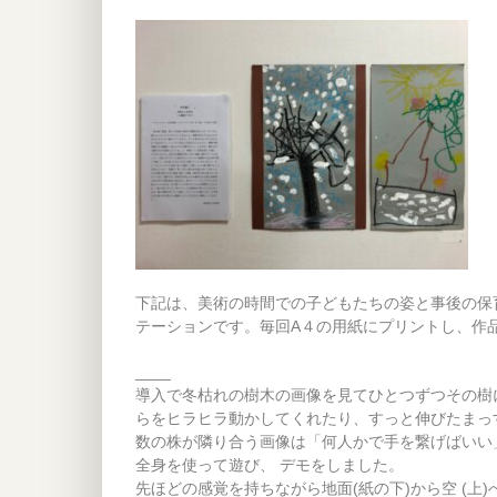
下記は、美術の時間での子どもたちの姿と事後の保
テーションです。毎回A４の用紙にプリントし、作
____
導入で冬枯れの樹木の画像を見てひとつずつその樹
らをヒラヒラ動かしてくれたり、すっと伸びたまっ
数の株が隣り合う画像は「何人かで手を繋げばいい
全身を使って遊び、 デモをしました。
先ほどの感覚を持ちながら地面(紙の下)から空 (