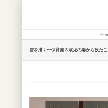
Skip
to
content
Hom
雪を描く〜保育園３歳児の姿から観たこ
View
Larger