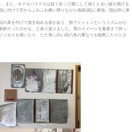
た。また、オイルパステルは短く折って横にして描くと太い線が描ける
指に付けて空からふわふわ舞い降りながら地面(紙)に着地。指以外に筆
絵の具を付けて描き始める姿があり、指でトントンというリズムが心
新鮮だったのかな、と振り返りました。雪のイメージを最後まで持っ
リンセスを描いたり、ただ単に白い絵の具の重なりを観察したりとさ