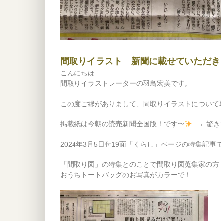
間取りイラスト 新聞に載せていただき
こんにちは
間取りイラストレーターの羽鳥宏美です。
この度ご縁がありまして、間取りイラストについて
掲載紙は今朝の読売新聞全国版！です〜
←驚き
2024年3月5日付19面「くらし」ページの特集記事
「間取り図」の特集とのことで間取り図蒐集家の方
おうちトートバッグのお写真がカラーで！