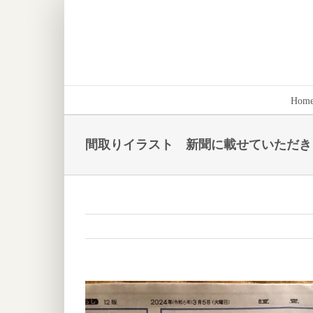
Skip
to
content
Hom
間取りイラスト 新聞に載せていただき
View
Larger