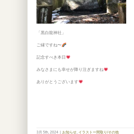
「黒白龍神社」
ご縁ですね〜
記念すべき本日
みなさまにも幸せが降り注ぎますね
ありがとうございます
3月 5th, 2024
|
お知らせ
,
イラストー間取り/その他