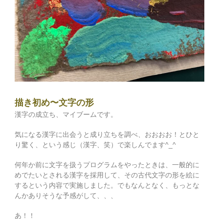
描き初め〜文字の形
漢字の成立ち、マイブームです。
気になる漢字に出会うと成り立ちを調べ、おおおお！とひと
り驚く、という感じ（漢字、笑）で楽しんでます^_^
何年か前に文字を扱うプログラムをやったときは、一般的に
めでたいとされる漢字を採用して、その古代文字の形を絵に
するという内容で実施しました。でもなんとなく、もっとな
んかありそうな予感がして、、、
あ！！