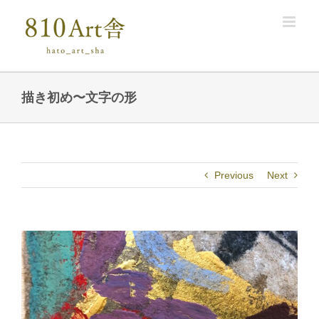
Skip
to
content
描き初め〜文字の形
Previous
Next
View
Larger
Image