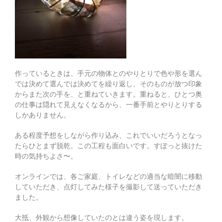
作っているときは、手元の物体とのやりとりで色や形を選ん
では決めて選んでは決めてを繰り返し、そのものが放つ印象
からまた次の手を、と重ねていきます。重ねると、ひとつ奥
の仕事は隠れて見えなくなるから、一番手前とやりとりする
しかありません。
ある程度予想をしながら作り込み、これでいいだろうとなっ
たらひとまず脱乾。この工程も面白いです。すぽっと抜けた
時の気持ちよさ〜。
オンラインでは、各ご家庭、トイレなどの適当な暗闇に移動
していただき、点灯してみた様子を撮影して送っていただき
ました。
大抵、外観から想像していたのとは違う姿を現します。