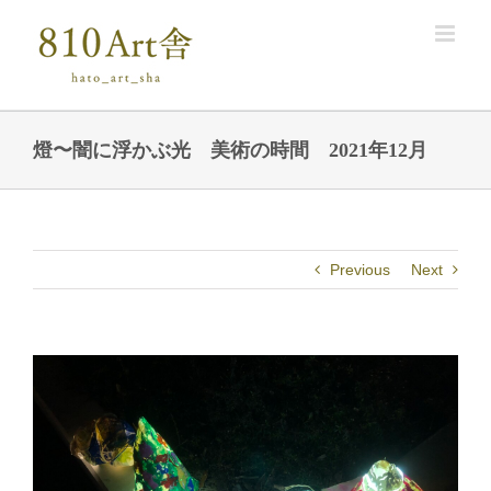
Skip
to
content
燈〜闇に浮かぶ光 美術の時間 2021年12月
Previous
Next
View
Larger
Image