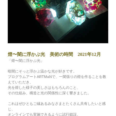
燈〜闇に浮かぶ光 美術の時間 2021年12月
「燈〜闇に浮かぶ光」
暗闇にそっと浮かぶ温かな光が好きです。
プログラムアートARTMaNで、一閑張りの燈を作ることを教
えていただき、
光を燈した様子の美しさはもちろんのこと、
その仕組み、構造と光の関係性に深く響きました。
これはぜひともご縁あるみなさまとたくさん共有したいと感
じ、
オンラインでも実施できるように試行錯誤。