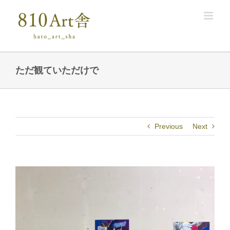
Skip
to
content
ただ観ていただけで
Previous
Next
View
Larger
Image