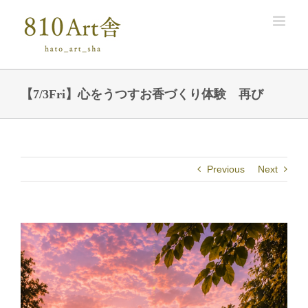
Skip
to
content
【7/3Fri】心をうつすお香づくり体験 再び
Previous
Next
View
Larger
Image