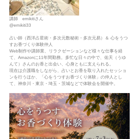
講師 emikitiさん
@emikiti33
占い師（西洋占星術・多次元数秘術・多次元易）＆ 心をうつ
すお香づくり体験仲人
Web制作や講師業、リラクゼーションなど様々な仕事を経
て、Amazonに11年間勤務。多忙な日々の中で、佑天（うゆ
んて）さんのお香と出会い、心身ともに支えられる。
現在は介護職をしながら、占いとお香を取り入れたセッショ
ンを行うほか、「心をうつすお香づくり体験」の仲人とし
て、神奈川・東京・埼玉・茨城などで体験会を開催中。