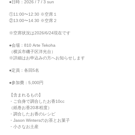
●日時：2026 / 7 / 3 sun
①11:00〜12:30 ※空席１
②13:00〜14:30 ※空席２
※空席状況は2026/6/24現在です
●会場：810 Arte Tekoha
（横浜市磯子区洋光台）
※詳細はお申込みの方へお知らせします
●定員：各回5名
●参加費：5,000円
【含まれるもの】
・ご自身で調合したお香10cc
（紙巻お香20本程度）
・調合したお香のレシピ
・Jason Wintersのお茶とお菓子
・小さなお土産