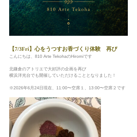
【7/3Fri】心をうつすお香づくり体験 再び
こんにちは、810 Arte TekohaのHiromiです
北鎌倉のアトリエで大好評の企画を再び
横浜洋光台でも開催していただけることとなりました！
※2026年6月24日現在、11:00〜空席１、13:00〜空席２です