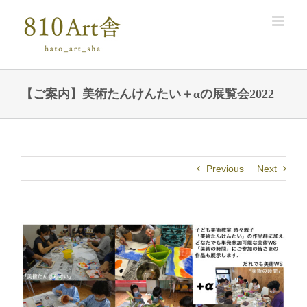
Skip
to
content
【ご案内】美術たんけんたい＋αの展覧会2022
Previous
Next
View
Larger
Image