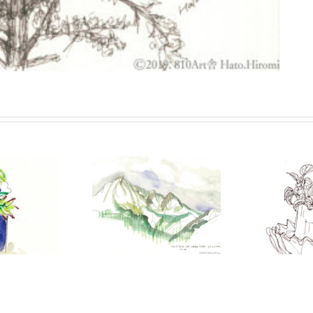
t_Habor_Sitka
さつまいも