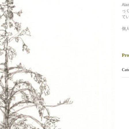
Al
っ
て
個
Pro
Cate