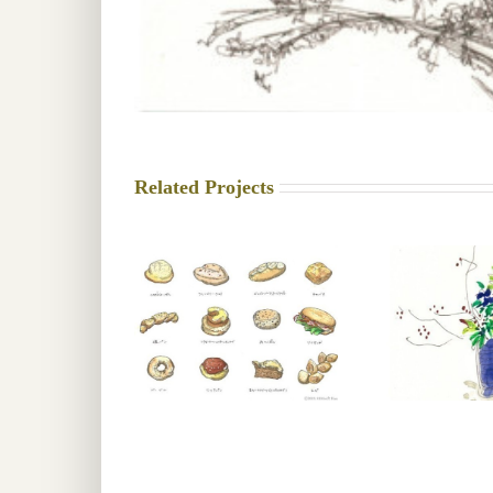
Related Projects
omado kitchen
生花２〜山口考甫さん
M
2019
の作品による