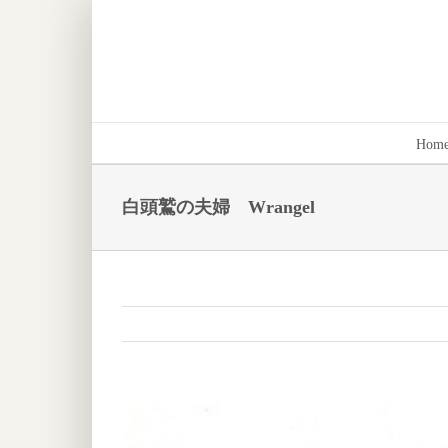
Skip
to
content
Hom
白頭鷲の夫婦 Wrangel
View
Larger