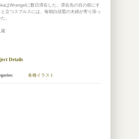
askaはWrangelに数日滞在した。滞在先の目の前にす
くと立つスプルスには、毎朝白頭鷲の夫婦が寄り添っ
いた。
人蔵
ject Details
各種イラスト
gories: