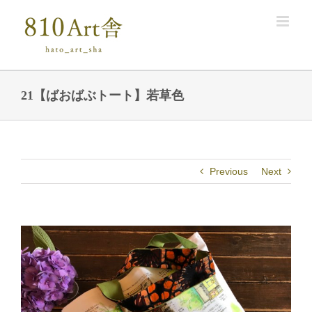
Skip
to
content
21【ばおばぶトート】若草色
Previous
Next
View
Larger
Image