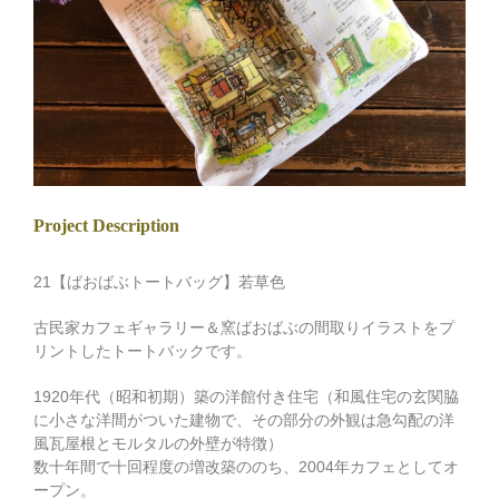
Project Description
21【ばおばぶトートバッグ】若草色
古民家カフェギャラリー＆窯ばおばぶの間取りイラストをプ
リントしたトートバックです。
1920年代（昭和初期）築の洋館付き住宅（和風住宅の玄関脇
に小さな洋間がついた建物で、その部分の外観は急勾配の洋
風瓦屋根とモルタルの外壁が特徴）
数十年間で十回程度の増改築ののち、2004年カフェとしてオ
ープン。