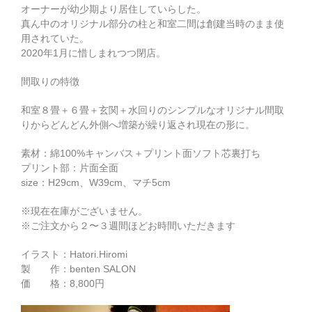
オーナーが幼少期より居住していらした。
真ん中のオリジナル部分の柱と和室二間は創建当時のまま使
用されていた。
2020年1月に惜しまれつつ閉店。
間取りの特徴
和室８畳＋６畳＋玄関＋水回りのシンプルなオリジナル間取
りからどんどん外側へ増築が繰り返され現在の形に。
素材：綿100%キャンバス＋プリント面ソフト芯裏打ち
プリント部：片面全面
size：H29cm、W39cm、マチ5cm
※現在在庫がございません。
※ご注文から２〜３週間ほどお時間いただきます
イラスト：Hatori.Hiromi
製 作：benten SALON
価 格：8,800円