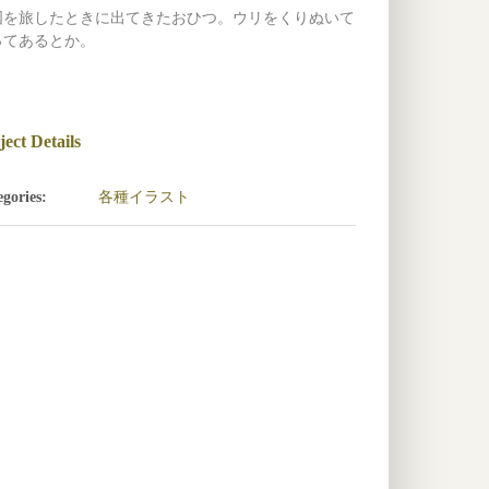
国を旅したときに出てきたおひつ。ウリをくりぬいて
ってあるとか。
ject Details
各種イラスト
gories: