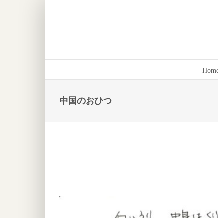
Skip
to
content
Hom
中国のおひつ
View
Larger