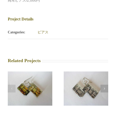
両耳ピアス/2,000円
Project Details
ピアス
Categories:
Related Projects
0
2【Nagaya_clear】
3【Apartment】
2,200円
1,100円