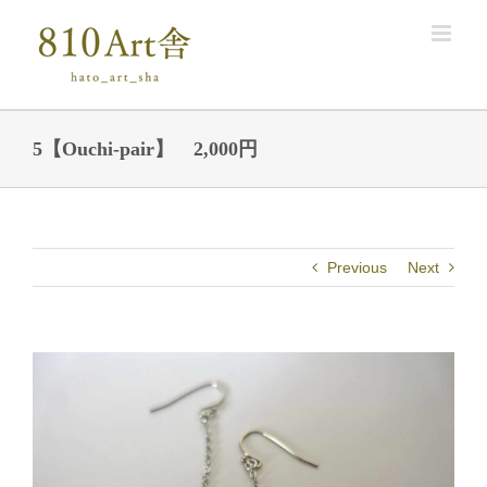
Skip
to
content
5【Ouchi-pair】 2,000円
Previous
Next
View
Larger
Image