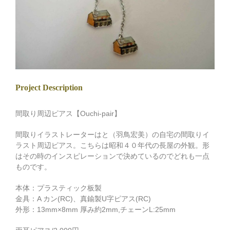
Project Description
間取り周辺ピアス【Ouchi-pair】
間取りイラストレーターはと（羽鳥宏美）の自宅の間取りイ
ラスト周辺ピアス。こちらは昭和４０年代の長屋の外観。形
はその時のインスピレーションで決めているのでどれも一点
ものです。
本体：プラスティック板製
金具：A カン(RC)、真鍮製U字ピアス(RC)
外形：13mm×8mm 厚み約2mm,チェーンL:25mm